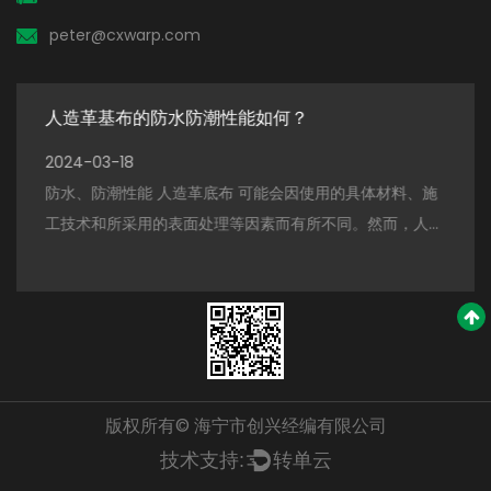
peter@cxwarp.com
什么
人造革基布的防水防潮性能如何？
如
2024-03-18
202
防水、防潮性能 人造革底布 可能会因使用的具体材料、施
提高撕裂强度 人造
工技术和所采用的表面处理等因素而有所不同。然而，人造
力下
起着至
革底布通常旨在提供高度的防水性和防潮性，使其适用于需
些有效方法： 选材
要防止进水和湿气积聚的...
质材料
 限
版权所有© 海宁市创兴经编有限公司
技术支持:
转单云