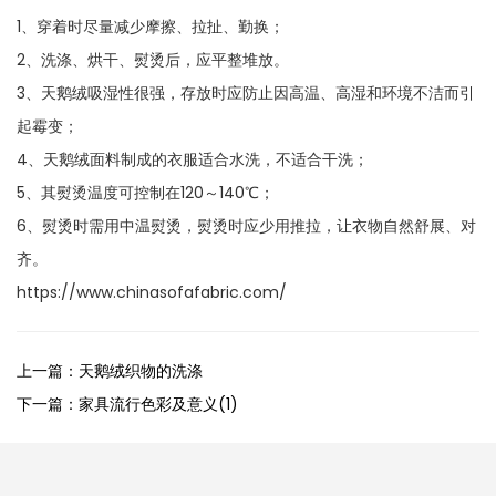
1、穿着时尽量减少摩擦、拉扯、勤换；
2、洗涤、烘干、熨烫后，应平整堆放。
3、天鹅绒吸湿性很强，存放时应防止因高温、高湿和环境不洁而引
起霉变；
4、天鹅绒面料制成的衣服适合水洗，不适合干洗；
5、其熨烫温度可控制在120～140℃；
6、熨烫时需用中温熨烫，熨烫时应少用推拉，让衣物自然舒展、对
齐。
https://www.chinasofafabric.com/
上一篇：天鹅绒织物的洗涤
下一篇：家具流行色彩及意义(1)