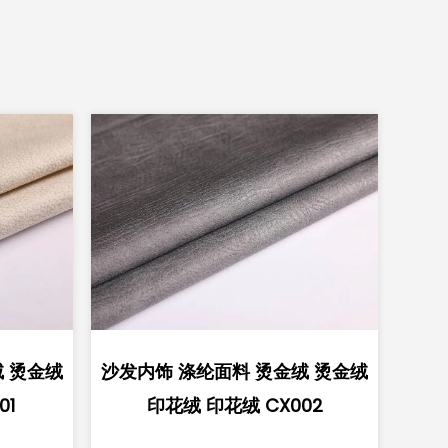
绒 烫金绒
超柔软复合沙发内饰聚酯绒荷兰
超
02
绒法国绒 CC005