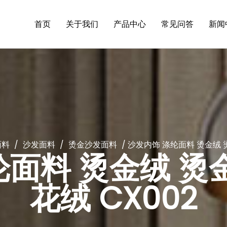
首页
关于我们
产品中心
常见问答
新闻
面料
/
沙发面料
/
烫金沙发面料
/
沙发内饰 涤纶面料 烫金绒 烫
面料 烫金绒 烫
花绒 CX002