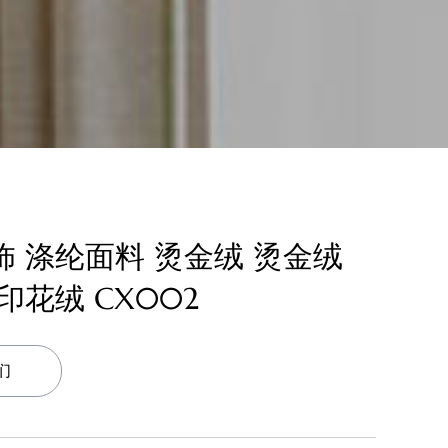
饰 涤纶面料 烫金绒 烫金绒
印花绒 CX002
们