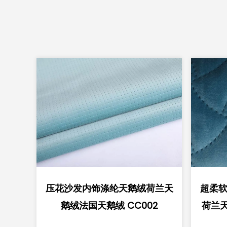
荷兰天
超柔软压胶沙发内饰涤纶天鹅绒
沙发内
2
荷兰天鹅绒法国天鹅绒 CC007