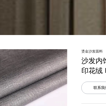
烫金沙发面料
沙发内
印花绒 
联系我