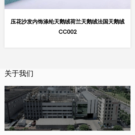
兰天鹅绒法国天鹅绒
超柔软压胶沙发内饰涤纶天鹅
2
鹅绒 CC00
关于我们