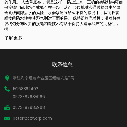
提供高度的防水性和防潮性，使
这样： 防止进水：正确的接缝结构可确
的各种应用。 以下是影响人造
，从而 限度地减少通过接缝中的缝
料成分：人造革底布通常由聚氨
渗透到结构不良的接缝中，从而损害
成材料组成，这些材料本身具有防
的层。 保持织物完整性：沿着接缝
术有助于保持人造革底布的完整性，
了解更多
联系信息
浙江海宁经编产业园区经编八路11号
15268362402
0573-87985966
0573-87985968
peter@cxwarp.com